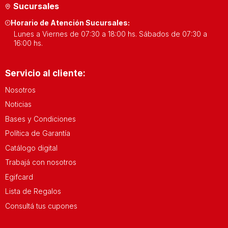
Sucursales
adaptarse a tus necesidades específicas.
Horario de Atención Sucursales:
Ya sea que estés buscando una cámara interior para
Lunes a Viernes de 07:30 a 18:00 hs. Sábados de 07:30 a
vigilar tu hogar mientras estás fuera o una cámara exterior
16:00 hs.
resistente a las condiciones climáticas, tenemos lo que
necesitas.
Servicio al cliente:
Nuestras
Cámaras de Seguridad
ofrecen características
Nosotros
como visión nocturna, detección de movimiento y
Noticias
transmisión en tiempo real para que te sientas seguro en
Bases y Condiciones
todo momento.
Política de Garantía
Calidad y Tecnología en Cámaras
Catálogo digital
de Seguridad
Trabajá con nosotros
Egifcard
En Electroban, nos asociamos con los principales
Lista de Regalos
fabricantes de
cámaras de seguridad
para ofrecerte
Consultá tus cupones
productos de alta calidad que puedas confiar.
Nuestras
Cámaras de Seguridad
están equipadas con