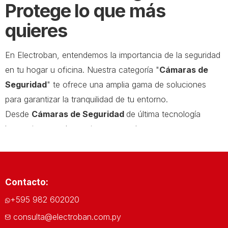
Protege lo que más
quieres
En Electroban, entendemos la importancia de la seguridad
en tu hogar u oficina. Nuestra categoría "
Cámaras de
Seguridad
" te ofrece una amplia gama de soluciones
para garantizar la tranquilidad de tu entorno.
Desde
Cámaras de Seguridad
de última tecnología
hasta sistemas de monitoreo completos, estamos
comprometidos en proporcionarte las mejores opciones
para proteger lo que más valoras.
Variedad de Cámaras de Seguridad
Contacto:
para tus Necesidades
+595 982 602020
En esta sección de nuestra tienda en línea, encontrarás
consulta@electroban.com.py
una variedad de
cámaras de seguridad
diseñadas para