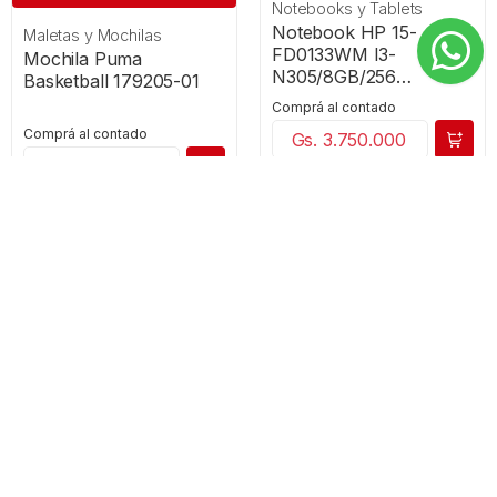
Notebooks y Tablets
Notebook HP 15-
Maletas y Mochilas
FD0133WM I3-
Mochila Puma
N305/8GB/256
Basketball 179205-01
SSD/15.6" FHD/W11
Comprá al contado
SILVER
Comprá al contado
Gs. 3.750.000
Gs. 305.000
O en cuotas de
O en cuotas de
Agregar al carrito