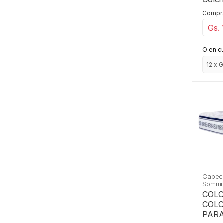
Comprá
Gs. 
O en c
Cabec
Sommi
COL
COL
PARA