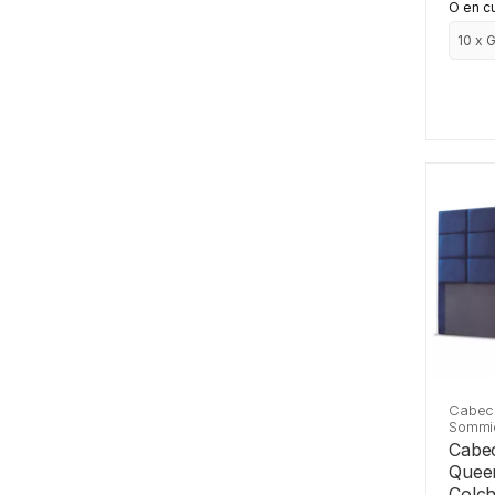
O en c
Cabec
Sommi
Cabe
Queen
Colc