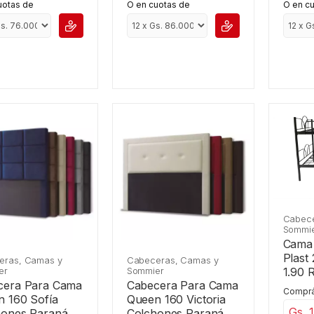
uotas de
O en cuotas de
O en c
Cabece
Sommi
Cama 
Plast 
eras, Camas y
Cabeceras, Camas y
er
Sommier
1.90 R
cera Para Cama
Cabecera Para Cama
Comprá
 160 Sofía
Queen 160 Victoria
Gs. 
hones Paraná
Colchones Paraná