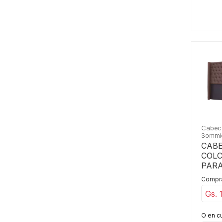
Cabec
Sommi
CAB
COL
PARA
1,40
Comprá
Gs. 
O en c