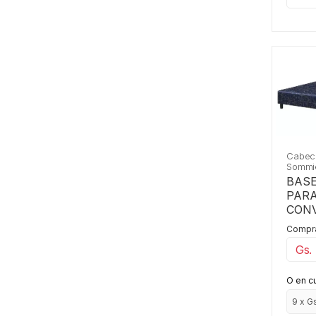
Cabec
Sommi
BAS
PAR
CON
1,60X
Comprá
Gs.
O en c