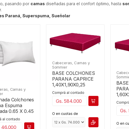
ado, pasando por
camas
diseñadas para el confort óptimo, hasta
so
.
es Paraná, Superspuma, Sueñolar
Cabeceras, Camas y
Sommier
Cabece
BASE COLCHONES
Sommi
PARANA CAPRICE
BASE
1,40X1,90X0,25
PARA
eras, Camas y
Comprá al contado
er
1,60X
hada Colchones
Gs. 584.000
Comprá
na Espuma
Gs.
rada 0.65 X 0.45
O en cuotas de
 al contado
O en c
. 46.000