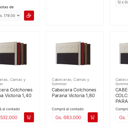
uotas de
eras, Camas y
Cabeceras, Camas y
Cabece
er
Sommier
Sommi
cera Colchones
Cabecera Colchones
CABE
a Victoria 1,40
Parana Victoria 1,80
COL
PARA
2,00
 al contado
Comprá al contado
Comprá
 532.000
Gs. 683.000
Gs.