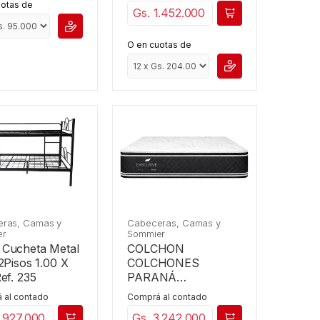
uotas de
Gs. 1.452.000
O en cuotas de
Cabeceras, Camas y
ras, Camas y
Sommier
er
COLCHON
Cucheta Metal
COLCHONES
2Pisos 1.00 X
PARANÁ
ef. 235
EXECUTIVE 1.40 X
Comprá al contado
 al contado
1.90
Gs. 3.242.000
1.927.000