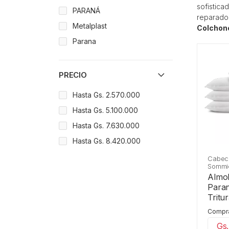
sofistic
PARANÁ
reparador
Metalplast
Colchon
Parana
PRECIO
Hasta Gs. 2.570.000
Hasta Gs. 5.100.000
Hasta Gs. 7.630.000
Hasta Gs. 8.420.000
Cabec
Sommi
Almo
Para
Tritu
Comprá
Gs