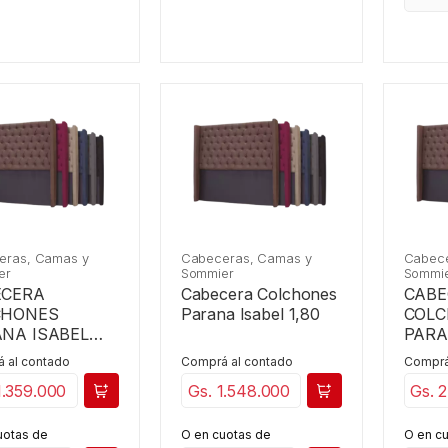
eras, Camas y
Cabeceras, Camas y
Cabece
er
Sommier
Sommi
ECERA
Cabecera Colchones
CABE
CHONES
Parana Isabel 1,80
COL
NA ISABEL
PARA
2,00
 al contado
Comprá al contado
Comprá
1.359.000
Gs. 1.548.000
Gs. 
uotas de
O en cuotas de
O en c