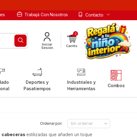
les
Trabajá Con Nosotros
Contacto
0
Iniciar
Carrito
Sesión
dado
Deportes y
Industriales y
Combos
sonal
Pasatiempos
Herramientas
Ordenar por:
e
cabeceras
estilizadas que añaden un toque