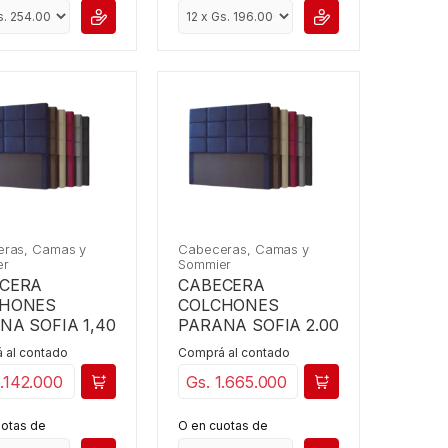
ras, Camas y
Cabeceras, Camas y
er
Sommier
CERA
CABECERA
CHONES
COLCHONES
NA SOFIA 1,40
PARANA SOFIA 2.00
 al contado
Comprá al contado
1.142.000
Gs. 1.665.000
uotas de
O en cuotas de