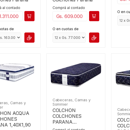
 al contado
Comprá al contado
O en c
1.311.000
Gs. 609.000
uotas de
O en cuotas de
Cabeceras, Camas y
eras, Camas y
Sommier
er
Cabece
COLCHON
CHON ACQUA
Sommi
COLCHONES
CHONES
COL
PARANA
NA 1,40X1,90
COL
CONVENCIONAL
Comprá al contado