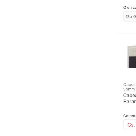
O en c
Cabec
Sommi
Cabe
Paran
Comprá
Gs.