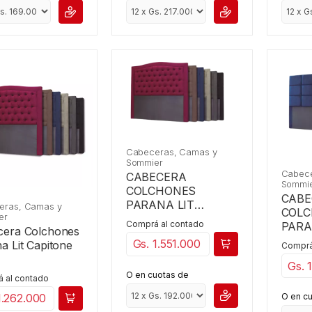
Cabeceras, Camas y
Sommier
Cabece
CABECERA
Sommi
COLCHONES
CABE
PARANA LIT
eras, Camas y
COL
er
CAPITONE 2,00 X
Comprá al contado
PARA
cera Colchones
2,00
Gs. 1.551.000
a Lit Capitone
Comprá
Gs. 
O en cuotas de
 al contado
1.262.000
O en c