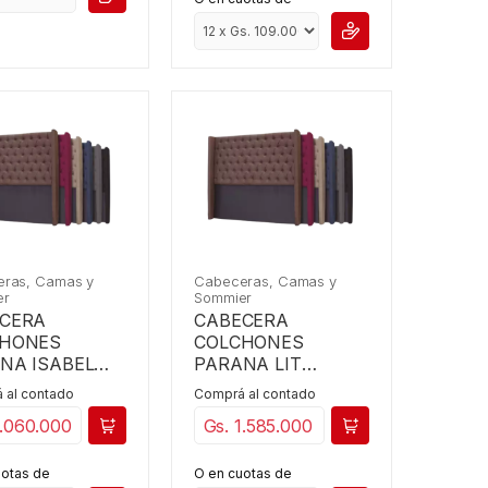
ras, Camas y
Cabeceras, Camas y
er
Sommier
CERA
CABECERA
CHONES
COLCHONES
NA ISABEL
PARANA LIT
CAPITONE 1,80 X
 al contado
Comprá al contado
2,00
2.060.000
Gs. 1.585.000
uotas de
O en cuotas de