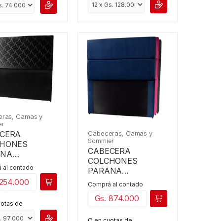
ras, Camas y
er
Cabeceras, Camas y
CERA
Sommier
CHONES
CABECERA
ANA
COLCHONES
ENCIONAL
 al contado
PARANA
DREAMERS 1.20
 254.000
Comprá al contado
Gs. 874.000
uotas de
O en cuotas de