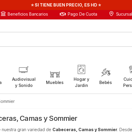
⭐ SI TIENE BUEN PRECIO, ES HD ⭐
Beneficios Bancarios
Sucursa
Pago De Cuota
Audiovisual
Hogar y
Cui
a
Muebles
Bebés
y Sonido
Jardin
Per
Sommier
eras, Camas y Sommier
 nuestra gran variedad de
Cabeceras, Camas y Sommier
. Desd