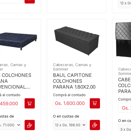
Cabeceras, Camas y
eras, Camas y
Sommier
Cabece
er
Sommi
BAUL CAPITONE
E COLCHONES
CABE
COLCHONES
ANA
COL
PARANA 1.80X2.00
VENCIONAL
PAR
2,00
Comprá al contado
 al contado
CONV
Comprá
1,40
Gs. 1.600.000
 459.000
Gs.
O en cuotas de
uotas de
O en c