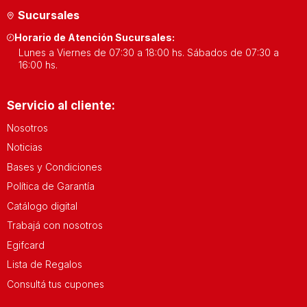
compactos y fáciles de usar hasta
batidoras
Sucursales
profesionales con múltiples funciones. Cada una está
Horario de Atención Sucursales:
diseñada para facilitar la preparación de tus recetas
Lunes a Viernes de 07:30 a 18:00 hs. Sábados de 07:30 a
favoritas.
16:00 hs.
Tecnología e Innovación
Servicio al cliente:
Batidoras de Última Generación
Nosotros
Noticias
Las
batidoras
de Electroban incorporan tecnología
Bases y Condiciones
avanzada para garantizar resultados óptimos. Con
Política de Garantía
múltiples velocidades y accesorios, estas
batidoras
son
Catálogo digital
ideales para una amplia gama de preparaciones culinarias.
Calidad y Durabilidad
Trabajá con nosotros
Egifcard
Equipos Confiables para tu Cocina
Lista de Regalos
Consultá tus cupones
Entendemos la importancia de contar con