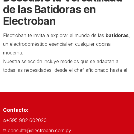
de las Batidoras en
Electroban
Electroban te invita a explorar el mundo de las
batidoras
,
un electrodoméstico esencial en cualquier cocina
moderna.
Nuestra selección incluye modelos que se adaptan a
todas las necesidades, desde el chef aficionado hasta el
profesional.
Variedad para Cada
Cocinero
Contacto:
Modelos para Todos los Gustos
+595 982 602020
Nuestra gama de
batidoras
ofrece desde modelos
consulta@electroban.com.py