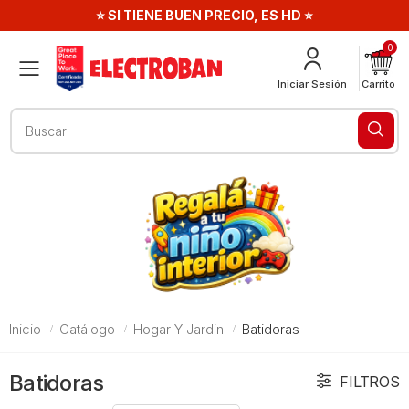
⭐ SI TIENE BUEN PRECIO, ES HD ⭐
0
Menú
Iniciar Sesión
Carrito
Buscar
Inicio
Catálogo
Hogar Y Jardin
Batidoras
Batidoras
FILTROS