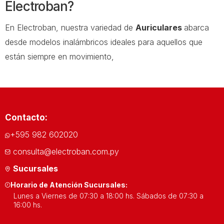
Electroban?
En Electroban, nuestra variedad de
Auriculares
abarca
desde modelos inalámbricos ideales para aquellos que
están siempre en movimiento,
hasta
auriculares
de alta fidelidad diseñados
especialmente para los verdaderos amantes del audio.
Sin importar tus preferencias o necesidades, estamos
seguros de que encontrarás el par perfecto en nuestra
Contacto:
colección.
+595 982 602020
¿Qué tecnologías avanzadas
consulta@electroban.com.py
incorporan nuestros auriculares?
Sucursales
Cada par de
Auriculares
de Electroban está equipado
Horario de Atención Sucursales:
con tecnologías de punta, garantizando no solo una
Lunes a Viernes de 07:30 a 18:00 hs. Sábados de 07:30 a
16:00 hs.
calidad de sonido excepcional sino
también una experiencia auditiva nítida y envolvente.