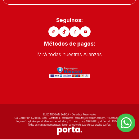
Todo depende de tus necesidades individuales. Si eres un
amante del audio en busca de una experiencia sonora
Seguinos:
inigualable, nuestros
auriculares
de alta fidelidad podrían
ser tu mejor elección. Por otro lado, si estás en constante
Métodos de pagos:
movimiento, los modelos inalámbricos serán tu aliado
Mirá todas nuestras Alianzas
perfecto.
Puedes consultar las especificaciones y características de
cada modelo en nuestra tienda online o contactar a
nuestro servicio al cliente para obtener recomendaciones
personalizadas.
Compromiso Electroban
con la Calidad de Sonido
ELECTROBAN SAECA – Derechos Reservados
Call Center RA (021) 519 3000 | Contacto E-commerce: consulta@electroban.com.py / +595982602020
Legislación aplicable por el Ministerio de Industria y Comercio, Ley 4868/2013 y el Decreto 1165/2014
Todas las marcas mencionadas, tienen derecho de autor de sus propios dueños.
En Electroban, nuestro principal objetivo es proporcionar
a nuestros clientes una experiencia auditiva sin